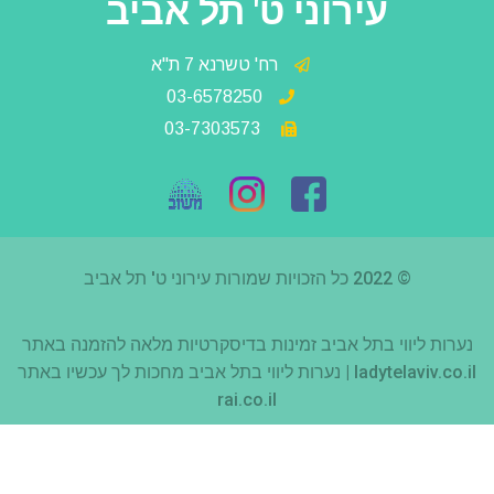
עירוני ט' תל אביב
רח' טשרנא 7 ת"א
03-6578250
03-7303573
© 2022 כל הזכויות שמורות עירוני ט' תל אביב
נערות ליווי בתל אביב
זמינות בדיסקרטיות מלאה להזמנה באתר
‎ladytelaviv.co.il |
נערות ליווי בתל אביב
מחכות לך עכשיו באתר
rai.co.il