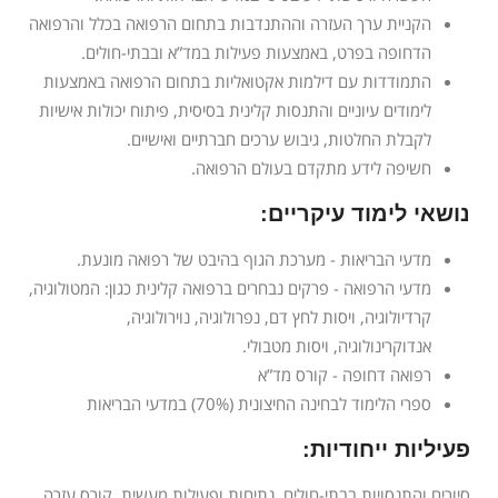
הקניית ערך העזרה וההתנדבות בתחום הרפואה בכלל והרפואה
הדחופה בפרט, באמצעות פעילות במד”א ובבתי-חולים.
התמודדות עם דילמות אקטואליות בתחום הרפואה באמצעות
לימודים עיוניים והתנסות קלינית בסיסית, פיתוח יכולות אישיות
לקבלת החלטות, גיבוש ערכים חברתיים ואישיים.
חשיפה לידע מתקדם בעולם הרפואה.
נושאי לימוד עיקריים:
מדעי הבריאות - מערכת הגוף בהיבט של רפואה מונעת.
מדעי הרפואה - פרקים נבחרים ברפואה קלינית כגון: המטולוגיה,
קרדיולוגיה, ויסות לחץ דם, נפרולוגיה, נוירולוגיה,
אנדוקרינולוגיה, ויסות מטבולי.
רפואה דחופה - קורס מד”א
ספרי הלימוד לבחינה החיצונית (70%) במדעי הבריאות
פעיליות ייחודיות:
סיורים והתנסויות בבתי-חולים, נתיחות ופעילות מעשית, קורס עזרה