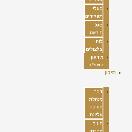
בעלי
תפקידים
סגל
הוראה
לוח
צלצולים
מידעון
תשפ"ד
תיכון
דבר
מנהלת
חטיבה
עליונה
חינוך
חברתי