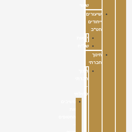
שישי
שיעורים
ייחודים
חט"ב
ימאות
של”ח
חינוך
חברתי
חינוך
חברתי
–
קהילתי
משיבים
את
החטופים
–