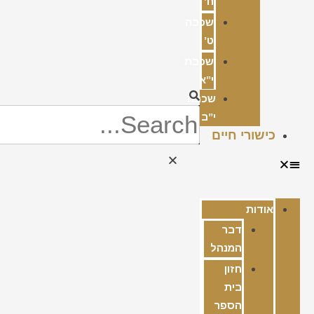
ח’
שכבה
ט’
שכבת
י”א
שכבה
י”ב
כישורי חיים
אודות
דבר
המנהל
חזון
בית
הספר