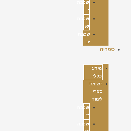
שכבת
י
שכבת
יא
שכבת
יב
ספריה
מידע
כללי
רשימת
ספרי
לימוד
שכבה
ז’
שכבה