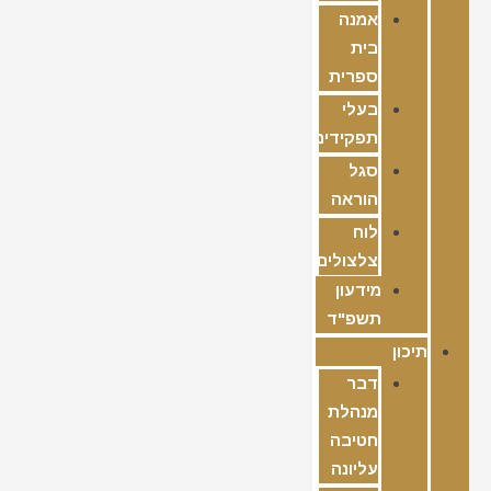
אמנה
בית
ספרית
בעלי
תפקידים
סגל
הוראה
לוח
צלצולים
מידעון
תשפ"ד
תיכון
דבר
מנהלת
חטיבה
עליונה