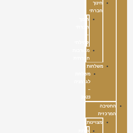
חינוך
חברתי
חינוך
חברתי
–
קהילתי
מעורבות
חברתית
משלחות
משלחת
לגרמניה
–
2023
החטיבה
המרכזית
מצויינות
כיתת