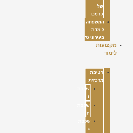
של
קרמבו
המשפחה
לומדת
בעירוני ט'
מקצועות
לימוד
חטיבת
מרכזית
שכבת
ז
שכבת
ח
שכבת
ט