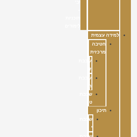
יב'
–
תוכניות
לימודים
למידה עצמית
חטיבה
מרכזית
שכבת
ז
שכבת
ח
שכבת
ט
תיכון
שכבת
י
שכבת