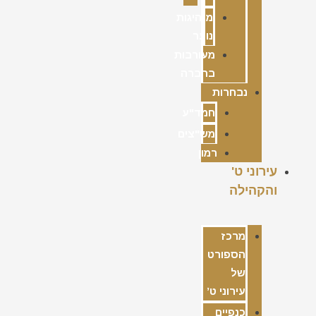
מנהיגות
נוער
מעורבות
בחברה
נבחרות
חמד"ע
מש"צים
רמון
עירוני ט'
והקהילה
מרכז
הספורט
של
עירוני ט’
כנפיים