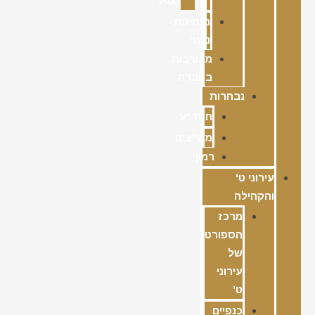
2023
מנהיגות
נוער
מעורבות
בחברה
נבחרות
חמד"ע
מש"צים
רמון
עירוני ט'
והקהילה
מרכז
הספורט
של
עירוני
ט’
כנפיים