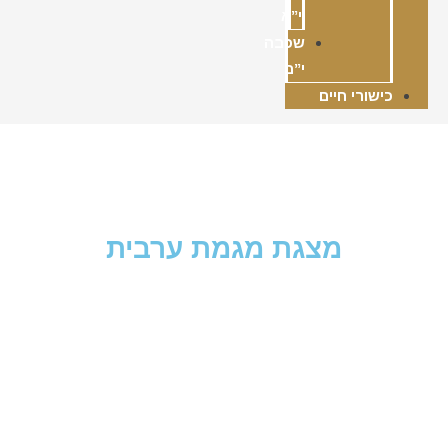
י”א
שכבה
י”ב
כישורי חיים
מצגת מגמת ערבית