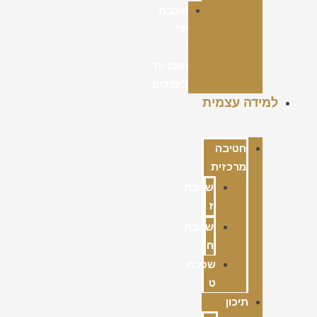
שכבת
יב'
–
תוכניות
לימודים
למידה עצמית
חטיבה
מרכזית
שכבת
ז
שכבת
ח
שכבת
ט
תיכון