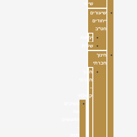
שישי
שיעורים
ייחודים
חט"ב
ימאות
של”ח
חינוך
חברתי
חינוך
חברתי
–
קהילתי
משיבים
את
החטופים
–
2023