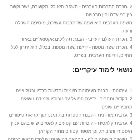
2 .הכרת התרבות הערבית - השפה היא כלי תקשורת, גשר וקשר
בין בני אדם ובין תרבויות
השפה הערבית היא שפה של תרבות עשירה, מוסיפה השכלה
ודעת.
3 .הכרת העולם הערבי - הבנת תהליכים אקטואליים באזור
4 .הכרת שפה נוספת - ידיעת שפה נוספת, בכלל, היא יתרון לכל
החיים, וידיעת הערבית, בפרט.
נושאי לימוד עיקריים:
1 .עיתונות - הבנת העיתונות היומית וחדשות ברדיו ובטלוויזיה
2 .דקדוק ותחביר - ידיעת הפועל על גזרותיו ולמידת נושאים
תחביריים שונים
3 .ערבית מודרנית - הבנת הספרות בת זמננו תוך קריאת סיפורים
4 .ערבית קלאסית - היכרות עם קטעים קלאסיים שיש בהם עניין
היסטורי ותרבותי, וכן מספר קטעים מתוך הקוראן
5 .נושאים לשיחה בע"פ - בהתאם לנושאים שנלמדו מראש בכיתה