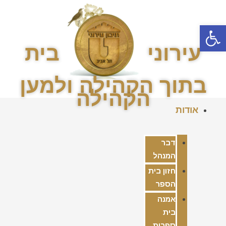
פתח סרגל נגישות
עירוני
בית
בתוך הקהילה ולמען
הקהילה
אודות
דבר
המנהל
חזון בית
הספר
אמנה
בית
ספרית