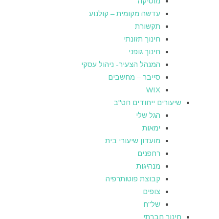
מוסיקה
עדשה מקומית – קולנוע
תקשורת
חינוך תזונתי
חינוך גופני
המנהל הצעיר- ניהול עסקי
סייבר – מחשבים
WIX
שיעורים ייחודים חט"ב
הגל שלי
ימאות
מועדון שיעורי בית
רחפנים
מנהיגות
קבוצת פוטותרפיה
צופים
של"ח
חינוך חברתי