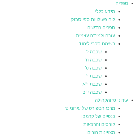
ספריה
מידע כללי
לוח פעילויות ספייסבוק
ספרים חדשים
עזרה ולמידה עצמית
רשימת ספרי לימוד
שכבה ז'
שכבה ח'
שכבה ט'
שכבת י'
שכבת י"א
שכבה י"ב
עירוני ט' והקהילה
מרכז הספורט של עירוני ט'
כנפיים של קרמבו
קורסים והרצאות
מצויינות הורים