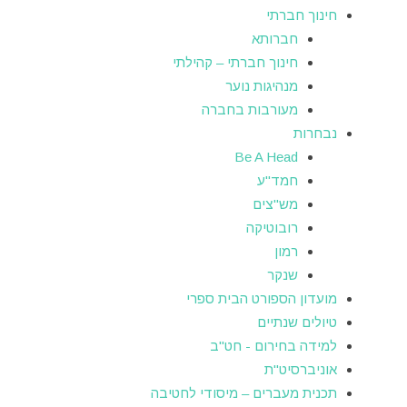
חינוך חברתי
חברותא
חינוך חברתי – קהילתי
מנהיגות נוער
מעורבות בחברה
נבחרות
Be A Head
חמד"ע
מש"צים
רובוטיקה
רמון
שנקר
מועדון הספורט הבית ספרי
טיולים שנתיים
למידה בחירום - חט"ב
אוניברסיט"ת
תכנית מעברים – מיסודי לחטיבה