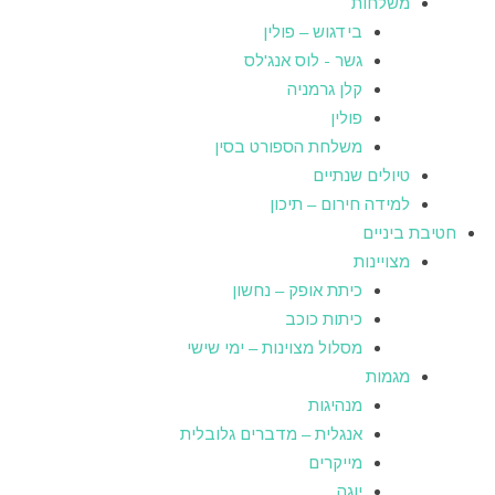
משלחות
בידגוש – פולין
גשר - לוס אנג'לס
קלן גרמניה
פולין
משלחת הספורט בסין
טיולים שנתיים
למידה חירום – תיכון
חטיבת ביניים
מצויינות
כיתת אופק – נחשון
כיתות כוכב
מסלול מצוינות – ימי שישי
מגמות
מנהיגות
אנגלית – מדברים גלובלית
מייקרים
יוגה