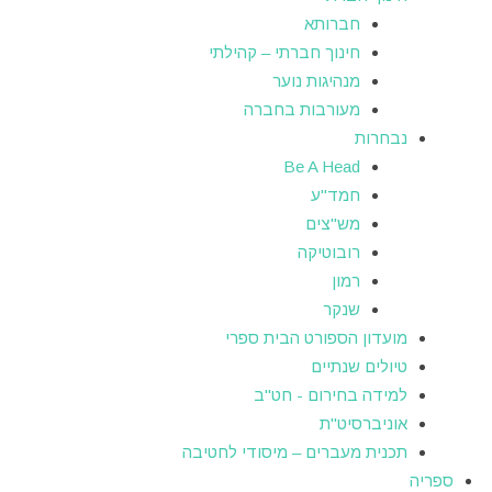
חברותא
חינוך חברתי – קהילתי
מנהיגות נוער
מעורבות בחברה
נבחרות
Be A Head
חמד"ע
מש"צים
רובוטיקה
רמון
שנקר
מועדון הספורט הבית ספרי
טיולים שנתיים
למידה בחירום - חט"ב
אוניברסיט"ת
תכנית מעברים – מיסודי לחטיבה
ספריה