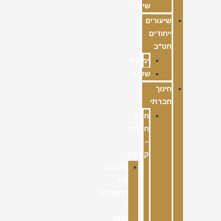
שישי
שיעורים
ייחודים
חט"ב
ימאות
של”ח
חינוך
חברתי
חינוך
חברתי
–
קהילתי
משיבים
את
החטופים
–
2023