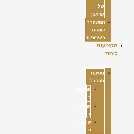
של
קרמבו
המשפחה
לומדת
בעירוני ט'
מקצועות
לימוד
חטיבת
מרכזית
שכבת
ז
שכבת
ח
שכבת
ט