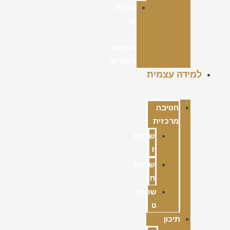
שכבת
יב'
–
תוכניות
לימודים
למידה עצמית
חטיבה
מרכזית
שכבת
ז
שכבת
ח
שכבת
ט
תיכון