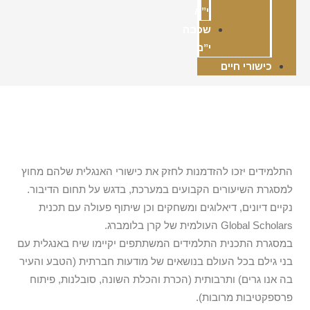
י”א
שכבה
י”ב
כישורי חיים
התלמידים יזכו להזדמנות לחזק את כישורי האנגלית שלהם מחוץ
למסגרת השיעורים הקבועים במערכת, בדגש על תחום הדיבור.
נקיים דיונים, דיאלוגים ומשחקים וכן שיתוף פעולה עם תכנית
Global Scholars העולמית של קרן בלומברג.
במסגרת התכנית התלמידים המשתתפים יקיימו שיח באנגלית עם
בני גילם בכל העולם בנושאים של מודעות חברתית (הטבע והעיר
בה אנו גרים) ותרבותית (הכרת והכלת השונה, סובלנות, פיתוח
פרספקטיבות מרובות).