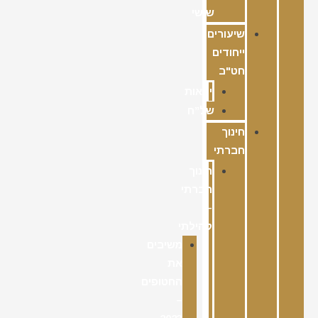
שישי
שיעורים
ייחודים
חט"ב
ימאות
של”ח
חינוך
חברתי
חינוך
חברתי
–
קהילתי
משיבים
את
החטופים
–