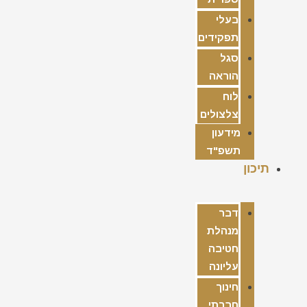
בעלי
תפקידים
סגל
הוראה
לוח
צלצולים
מידעון
תשפ"ד
תיכון
דבר
מנהלת
חטיבה
עליונה
חינוך
חברתי