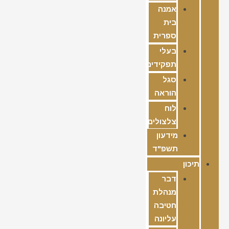
אמנה
בית
ספרית
בעלי
תפקידים
סגל
הוראה
לוח
צלצולים
מידעון
תשפ"ד
תיכון
דבר
מנהלת
חטיבה
עליונה