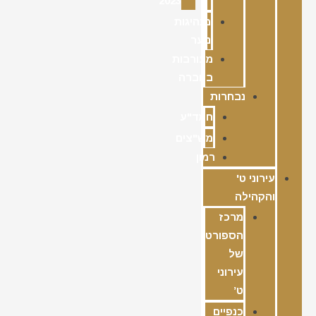
2023
מנהיגות
נוער
מעורבות
בחברה
נבחרות
חמד"ע
מש"צים
רמון
עירוני ט'
והקהילה
מרכז
הספורט
של
עירוני
ט’
כנפיים