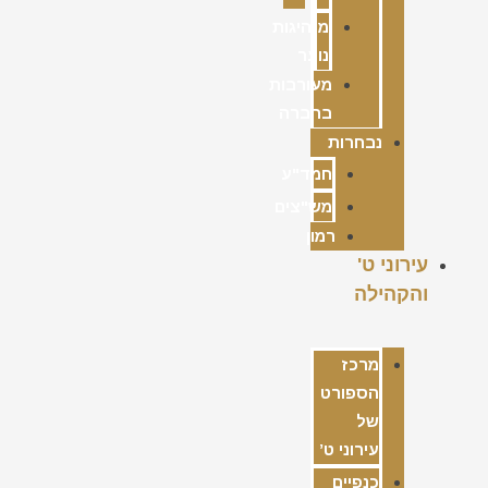
מנהיגות
נוער
מעורבות
בחברה
נבחרות
חמד"ע
מש"צים
רמון
עירוני ט'
והקהילה
מרכז
הספורט
של
עירוני ט’
כנפיים