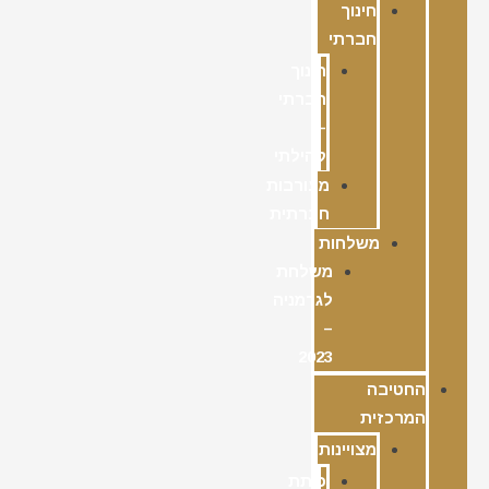
חינוך
חברתי
חינוך
חברתי
–
קהילתי
מעורבות
חברתית
משלחות
משלחת
לגרמניה
–
2023
החטיבה
המרכזית
מצויינות
כיתת