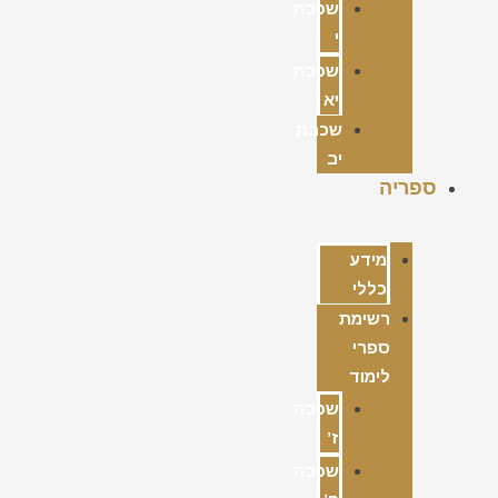
שכבת
י
שכבת
יא
שכבת
יב
ספריה
מידע
כללי
רשימת
ספרי
לימוד
שכבה
ז’
שכבה