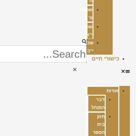
ח’
שכבה
ט’
שכבת
י”א
שכבה
י”ב
כישורי חיים
אודות
דבר
המנהל
חזון
בית
הספר