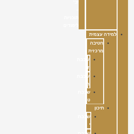
יב'
–
תוכניות
לימודים
למידה עצמית
חטיבה
מרכזית
שכבת
ז
שכבת
ח
שכבת
ט
תיכון
שכבת
י
שכבת