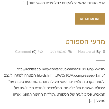
הבא מטרות המגמה: להקנות לתלמידים מושגי יסוד […]
READ MORE
מדעי הספורט
By
Noa Livnat
מגמות תיכון
(0)
Comment
http://ironitet.co.il/wp-content/uploads/2018/11/ng-kvdsh-
hkvdshim_tUWCnRJA.compressed-1.mp4 המטרה לפתח ,לעצב
ולטפח בקרב התלמידים דפוסי פעילות והתנהגות ספורטיבית עפ”י
היכולת האישית של כל אחד. התלמידים לומדים פיזיולוגיה של
המאמץ, פסיכולוגיה של הספורט ,תולדות החינוך הגופני ,ארגון
מפעלי […]