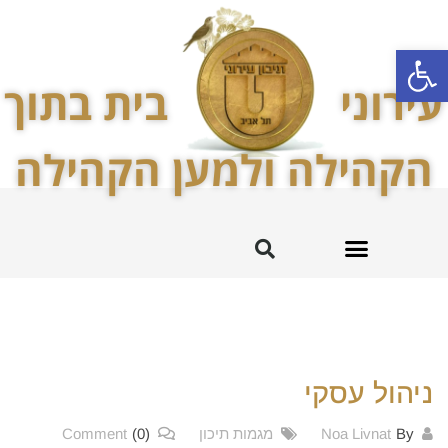
פתח סרגל נגישות
עירוני
בית בתוך
הקהילה ולמען הקהילה
מקצועות לימוד
החטיבה המרכזית
עירוני ט’ והקהילה
ניהול עסקי
By
Noa Livnat
מגמות תיכון
(0)
Comment