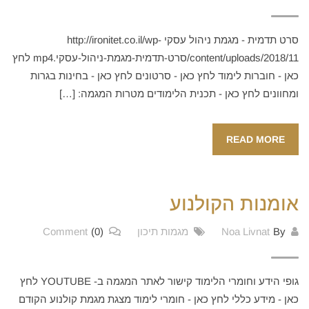
סרט תדמית - מגמת ניהול עסקי http://ironitet.co.il/wp-
content/uploads/2018/11/סרט-תדמית-מגמת-ניהול-עסקי.mp4 לחץ
כאן - חוברות לימוד לחץ כאן - סרטונים לחץ כאן - בחינות בגרות
ומחוונים לחץ כאן - תכנית הלימודים מטרות המגמה: […]
READ MORE
אומנות הקולנוע
By
Noa Livnat
מגמות תיכון
(0)
Comment
גופי הידע וחומרי הלימוד קישור לאתר המגמה ב- YOUTUBE לחץ
כאן - מידע כללי לחץ כאן - חומרי לימוד מצגת מגמת קולנוע הקודם