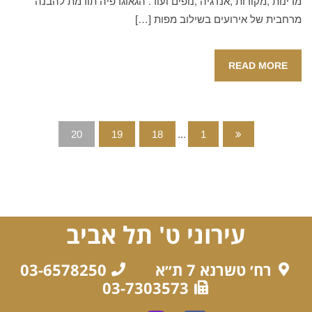
מדינות ,מקורות ,אנרגיה ,נופים ועוד. הגאוגרפיה תורמת להבנה
מרחבית של אירועים בשילוב מפות […]
READ MORE
20
19
18
...
1
עירוני ט' תל אביב
רח׳ טשרנא 7 ת״א
03-6578250
03-7303573