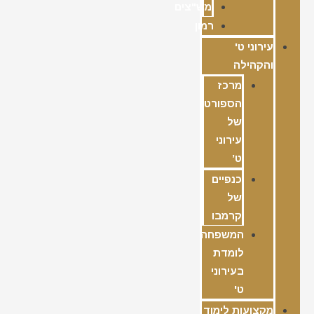
מש"צים
רמון
עירוני ט'
והקהילה
מרכז
הספורט
של
עירוני
ט’
כנפיים
של
קרמבו
המשפחה
לומדת
בעירוני
ט'
מקצועות לימוד