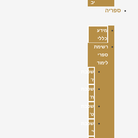
יב
ספריה
מידע
כללי
רשימת
ספרי
לימוד
שכבת
ז’
שכבת
ח’
שכבת
ט’
שכבת
י'