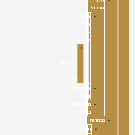
חברתי
חינוך
חברתי
–
קהילתי
משיבים
את
החטופים
–
2023
מנהיגות
נוער
מעורבות
בחברה
נבחרות
חמד"ע