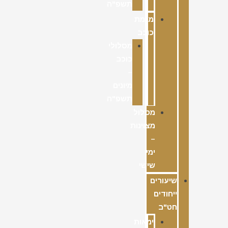
תשפ"ה
מגמת
כוכב
מסלולי
כוכב
–
מיונים
תשפ"ה
מסלול
מצוינות
–
ימי
שישי
שיעורים
ייחודים
חט"ב
ימאות