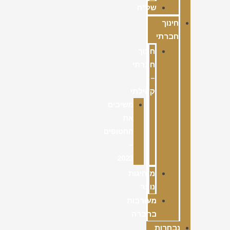
של”ח
חינוך
חברתי
חינוך
חברתי
–
קהילתי
משיבים
את
החטופים
–
2023
מנהיגות
נוער
מעורבות
בחברה
נבחרות