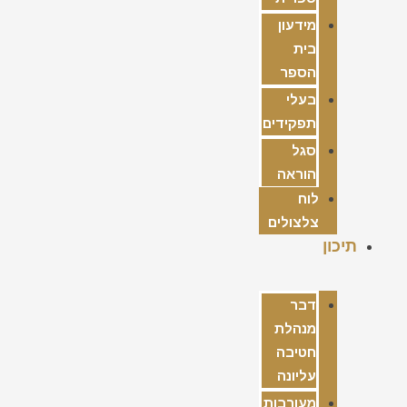
מידעון
בית
הספר
בעלי
תפקידים
סגל
הוראה
לוח
צלצולים
תיכון
דבר
מנהלת
חטיבה
עליונה
מעורבות