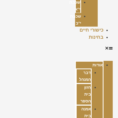
שכבת
י”א
שכבת
י”ב
כישורי חיים
בחינות
אודות
דבר
המנהל
חזון
בית
הספר
אמנה
בית