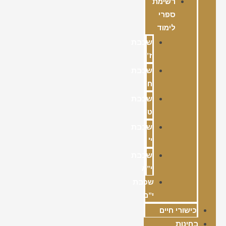
רשימת
ספרי
לימוד
שכבת
ז’
שכבת
ח’
שכבת
ט’
שכבת
י'
שכבת
י”א
שכבת
י”ב
כישורי חיים
בחינות