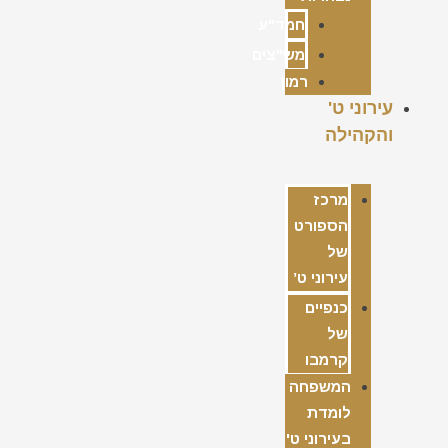
חמד"ע
מש"צים
רמון
עירוני ט'
והקהילה
מרכז
הספורט
של
עירוני ט’
כנפיים
של
קרמבו
המשפחה
לומדת
בעירוני ט'