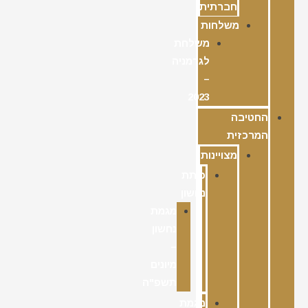
חברתית
משלחות
משלחת
לגרמניה
–
2023
החטיבה
המרכזית
מצויינות
כיתת
נחשון
מגמת
נחשון
–
מיונים
תשפ"ה
מגמת