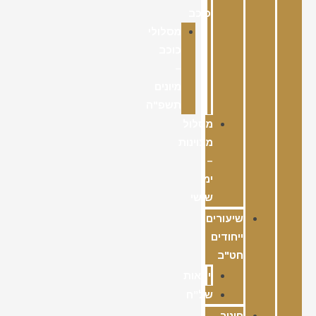
כוכב
מסלולי
כוכב
–
מיונים
תשפ"ה
מסלול
מצוינות
–
ימי
שישי
שיעורים
ייחודים
חט"ב
ימאות
של”ח
חינוך