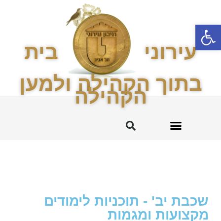
פתח סרגל נגישות
עירוני
בית
בתוך הקהילה ולמען
הקהילה
עירוני ט' והקהילה
החטיבה המרכזית
שכבת יב' - תוכניות לימודים
מקצועות ומגמות