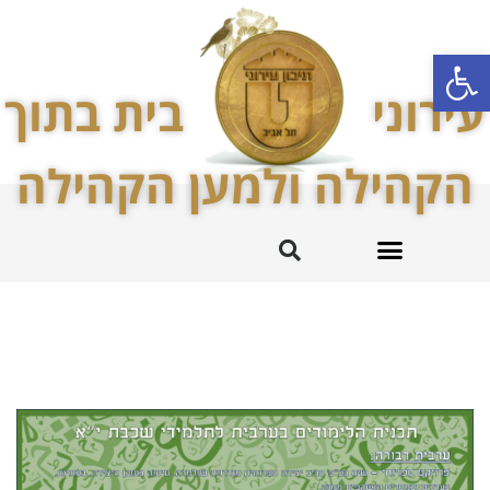
פתח סרגל נגישות
עירוני
בית בתוך
הקהילה ולמען הקהילה
מקצועות לימוד
החטיבה המרכזית
עירוני ט’ והקהילה