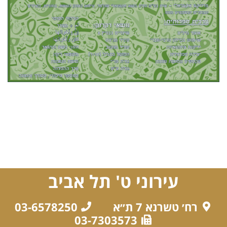
עירוני ט' תל אביב
רח׳ טשרנא 7 ת״א
03-6578250
03-7303573