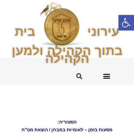
פתח סרגל נגישות
עירוני
בית
בתוך הקהילה ולמען
הקהילה
עירוני ט' והקהילה
החטיבה המרכזית
הסטוריה:
מסעות בזמן – לאומיות במבחן / הוצאת מט"ח