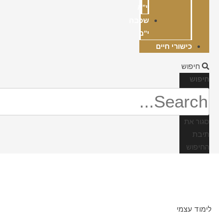
י”א
שכבה
י”ב
כישורי חיים
חיפוש
חיפוש
סגור את
תיבת
החיפוש
לימוד עצמי