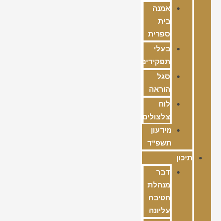
אמנה
בית
ספרית
בעלי
תפקידים
סגל
הוראה
לוח
צלצולים
מידעון
תשפ"ד
תיכון
דבר
מנהלת
חטיבה
עליונה