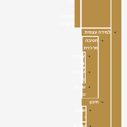
יב'
–
תוכניות
לימודים
למידה עצמית
חטיבה
מרכזית
שכבת
ז
שכבת
ח
שכבת
ט
תיכון
שכבת
י
שכבת