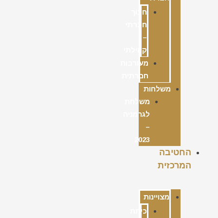
חינוך
חברתי
–
קהילתי
מעורבות
חברתית
משלחות
משלחת
לגרמניה
–
2023
החטיבה
המרכזית
מצויינות
כיתת