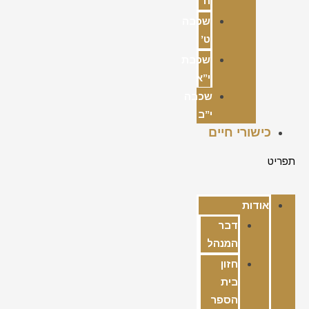
ח’
שכבה
ט’
שכבת
י”א
שכבה
י”ב
כישורי חיים
תפריט
אודות
דבר
המנהל
חזון
בית
הספר