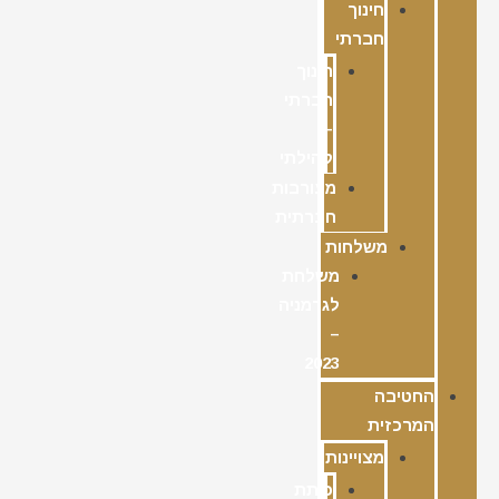
חינוך
חברתי
חינוך
חברתי
–
קהילתי
מעורבות
חברתית
משלחות
משלחת
לגרמניה
–
2023
החטיבה
המרכזית
מצויינות
כיתת