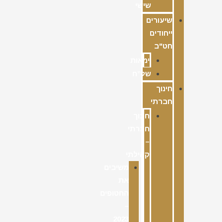
שישי
שיעורים
ייחודים
חט"ב
ימאות
של”ח
חינוך
חברתי
חינוך
חברתי
–
קהילתי
משיבים
את
החטופים
–
2023