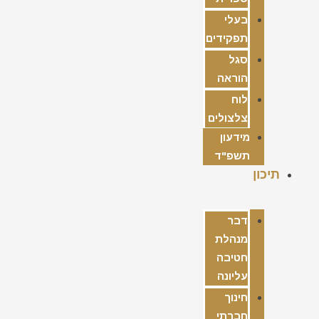
בעלי
תפקידים
סגל
הוראה
לוח
צלצולים
מידעון
תשפ"ד
תיכון
דבר
מנהלת
חטיבה
עליונה
חינוך
חברתי