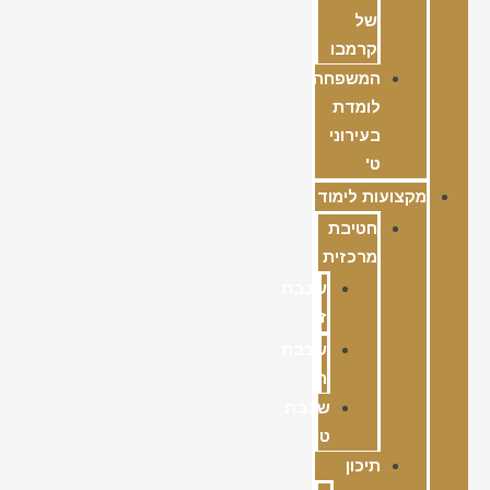
של
קרמבו
המשפחה
לומדת
בעירוני
ט'
מקצועות לימוד
חטיבת
מרכזית
שכבת
ז
שכבת
ח
שכבת
ט
תיכון