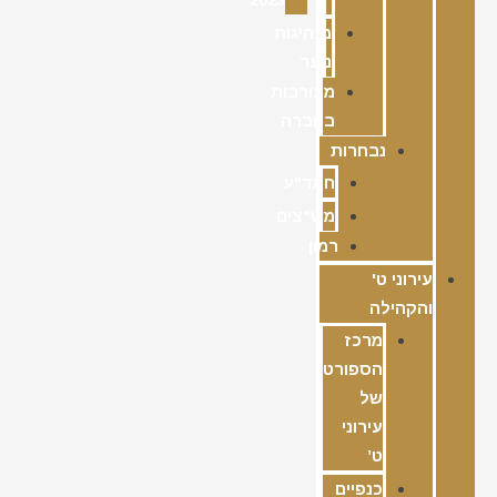
מנהיגות
נוער
מעורבות
בחברה
נבחרות
חמד"ע
מש"צים
רמון
עירוני ט'
והקהילה
מרכז
הספורט
של
עירוני
ט’
כנפיים