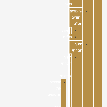
שישי
שיעורים
ייחודים
חט"ב
ימאות
של”ח
חינוך
חברתי
חינוך
חברתי
–
קהילתי
משיבים
את
החטופים
–
2023