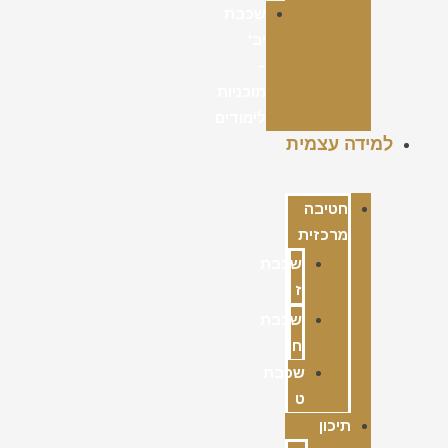
שכבת
יב'
–
תוכניות
לימודים
למידה עצמית
חטיבה
מרכזית
שכבת
ז
שכבת
ח
שכבת
ט
תיכון