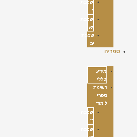
שכבת
י
שכבת
יא
שכבת
יב
ספריה
מידע
כללי
רשימת
ספרי
לימוד
שכבה
ז’
שכבה