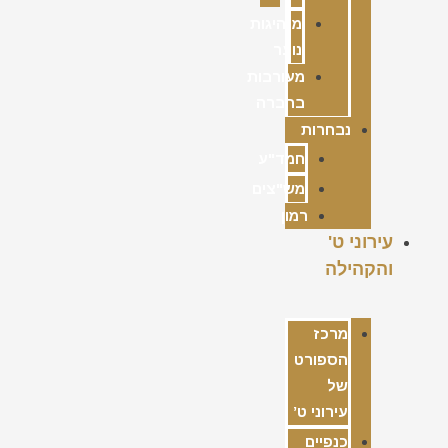
מנהיגות
נוער
מעורבות
בחברה
נבחרות
חמד"ע
מש"צים
רמון
עירוני ט'
והקהילה
מרכז
הספורט
של
עירוני ט’
כנפיים