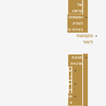
של
קרמבו
המשפחה
לומדת
בעירוני ט'
מקצועות
לימוד
חטיבת
מרכזית
שכבת
ז
שכבת
ח
שכבת
ט