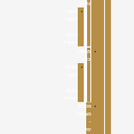
נחשון
מגמת
נחשון
–
מיונים
תשפ"ה
מגמת
כוכב
מסלולי
כוכב
–
מיונים
תשפ"ה
מסלול
מצוינות
–
ימי