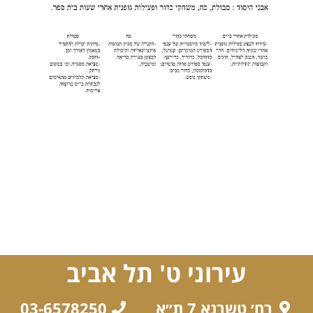
עירוני ט' תל אביב
רח׳ טשרנא 7 ת״א
03-6578250